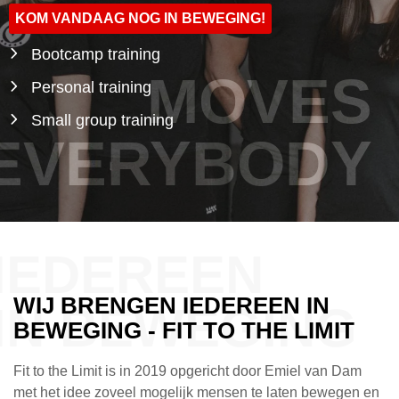
KOM VANDAAG NOG IN BEWEGING!
Bootcamp training
MOVES
Personal training
Small group training
EVERYBODY
IEDEREEN
WIJ BRENGEN IEDEREEN IN
IN BEWEGING
BEWEGING - FIT TO THE LIMIT
Fit to the Limit is in 2019 opgericht door Emiel van Dam
met het idee zoveel mogelijk mensen te laten bewegen en