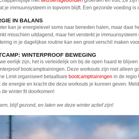
chappenlijstje met
seizoensgebonden
groenten en fruit. Ze zijn
at je immuunsysteem in topvorm blijft. Een gezonde voeding is 
GIE IN BALANS
ter kan je energielevel soms naar beneden halen, maar daar 
inkt misschien uitdagend, maar het versterkt je immuunsysteem e
ering in je dagelijkse routine kan een groot verschil maken voor
TCAMP: WINTERPROOF BEWEGING
we eerlijk zijn, het is verleidelijk om bij de open haard te blijven
nterproof bootcamptrainingen. Deze workouts zijn niet alleen g
 the Limit organiseert betaalbare
bootcamptrainingen
in de regio 
 de energie en kracht die deze workouts je kunnen geven. Mel
de winter fit doorkomen!
warm, blijf gezond, en laten we deze winter actief zijn!