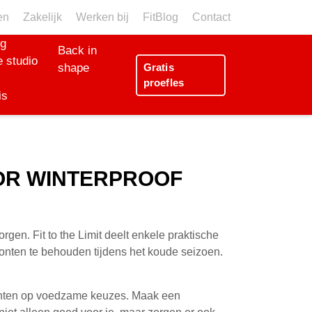
en
Zakelijk
Werken bij
FitBlog
Contact
ng
Back in
 studio
Gratis
shape
proefles
is
OOR WINTERPROOF
rgen. Fit to the Limit deelt enkele praktische
nten te behouden tijdens het koude seizoen.
richten op voedzame keuzes. Maak een