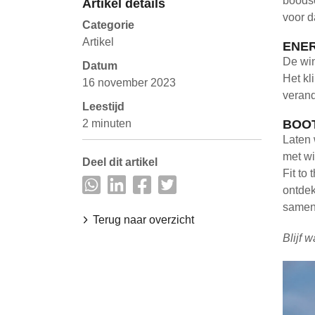
boods
Artikel details
voor d
Categorie
Artikel
ENER
De win
Datum
Het kl
16 november 2023
verand
Leestijd
2 minuten
BOO
Laten 
met wi
Deel dit artikel
Fit to
ontdek
samen 
Terug naar overzicht
Blijf 