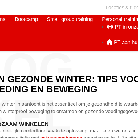
Locaties & tijd
ons
Bootcamp
Small group training
Personal traini
PT in onze
PT aan hu
LOG
N GEZONDE WINTER: TIPS V
EDING EN BEWEGING
KEL
 winter in aantocht is het essentieel om je gezondheid te waarbo
m winterproof beweging te omarmen en gezonde voedingsgewoo
DZAAM WINKELEN
winter lijkt comfortfood vaak de oplossing, maar laten we ons 