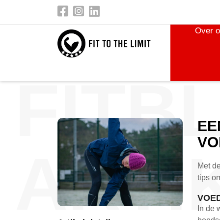
Over 
FITB
EE
VO
ARTI
Met de
tips o
VOE
In de 