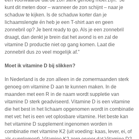
kunt dit meten door – wanneer de zon schijnt – naar je
schaduw te kijken. Is de schaduw korter dan je
lichaamslengte én heb je een T-shirt aan en geen
zonnebril op? Je bent ready to go. Als je een zonnebril
draagt, dan denkt je brein dat het avond is en zal de
vitamine D productie niet op gang komen. Laat die
zonnebril dus zo veel mogelijk af.”
Moet ik vitamine D bij slikken?
In Nederland is de zon alleen in de zomermaanden sterk
genoeg om vitamine D aan te kunnen maken. In de
maanden met een R in de naam wordt suppletie van
vitamine D sterk geadviseerd. Vitamine D is een vitamine
die het best in het lichaam opgenomen wordt in combinatie
met vet: het is een vet oplosbare vitamine. Het beste kan
het vitamine D supplement ingenomen worden in
combinatie met vitamine K2 (uit voeding: kaas, lever, ei, of
als supplement). Vitamine K2 zorg ervoor dat Vitamine D2