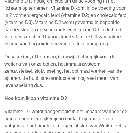
Vitamine D is nodig om calcium uit de voeding in het
lichaam op te nemen. Vitamine D komt in de voeding voor
in 2 vormen: ergocalciferol (vitamine D2) en cholecalciferol
(vitamine D3). Vitamine D2 wordt gevormd in bepaalde
paddenstoelen en schimmels en vitamine D3 in de huid
van mens en dier. Daarom komt vitamine D3 van nature
voor in voedingsmiddelen van dierlijke oorsprong.
De vitamine, of hormoon, is onwijs belangrijk voor de
werking van onze botten, het immuunsysteem,
zenuwstelsel, stofwisseling, het optimaal werken van de
spieren, de huid, stressreductie en nog veel meer. Van
levensbelang dus.
Hoe kom ik aan vitamine D?
Vitamine D3 wordt aangemaakt in het lichaam wanneer de
huid en ogen tegelijkertijd in contact zijn met de zon.
Volgens de orthomoleculair specialisten van Werkatleet is
een voorwaarde dat de zon sterk genoeg moet zijn. “Je