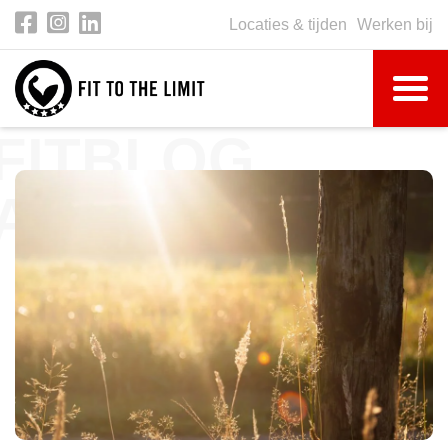
Locaties & tijden
Werken bij
FITBLOG
ARTIKEL